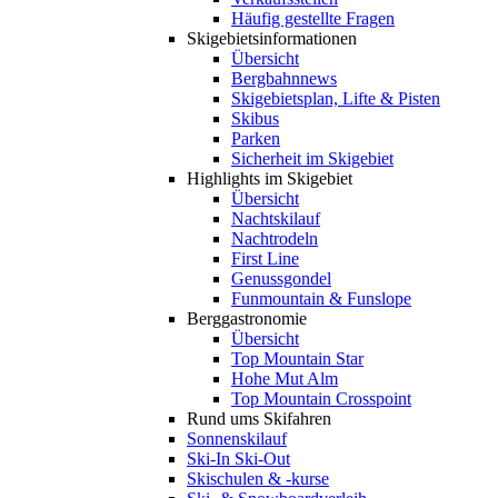
Häufig gestellte Fragen
Skigebiets­informationen
Übersicht
Bergbahnnews
Skigebietsplan, Lifte & Pisten
Skibus
Parken
Sicherheit im Skigebiet
Highlights im Skigebiet
Übersicht
Nachtskilauf
Nachtrodeln
First Line
Genussgondel
Funmountain & Funslope
Berggastronomie
Übersicht
Top Mountain Star
Hohe Mut Alm
Top Mountain Crosspoint
Rund ums Skifahren
Sonnenskilauf
Ski-In Ski-Out
Skischulen & -kurse