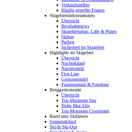
Verkaufsstellen
Häufig gestellte Fragen
Skigebiets­informationen
Übersicht
Bergbahnnews
Skigebietsplan, Lifte & Pisten
Skibus
Parken
Sicherheit im Skigebiet
Highlights im Skigebiet
Übersicht
Nachtskilauf
Nachtrodeln
First Line
Genussgondel
Funmountain & Funslope
Berggastronomie
Übersicht
Top Mountain Star
Hohe Mut Alm
Top Mountain Crosspoint
Rund ums Skifahren
Sonnenskilauf
Ski-In Ski-Out