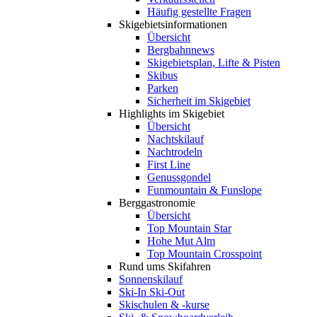
Häufig gestellte Fragen
Skigebiets­informationen
Übersicht
Bergbahnnews
Skigebietsplan, Lifte & Pisten
Skibus
Parken
Sicherheit im Skigebiet
Highlights im Skigebiet
Übersicht
Nachtskilauf
Nachtrodeln
First Line
Genussgondel
Funmountain & Funslope
Berggastronomie
Übersicht
Top Mountain Star
Hohe Mut Alm
Top Mountain Crosspoint
Rund ums Skifahren
Sonnenskilauf
Ski-In Ski-Out
Skischulen & -kurse