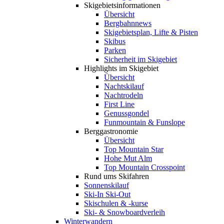
Skigebiets­informationen
Übersicht
Bergbahnnews
Skigebietsplan, Lifte & Pisten
Skibus
Parken
Sicherheit im Skigebiet
Highlights im Skigebiet
Übersicht
Nachtskilauf
Nachtrodeln
First Line
Genussgondel
Funmountain & Funslope
Berggastronomie
Übersicht
Top Mountain Star
Hohe Mut Alm
Top Mountain Crosspoint
Rund ums Skifahren
Sonnenskilauf
Ski-In Ski-Out
Skischulen & -kurse
Ski- & Snowboardverleih
Winterwandern