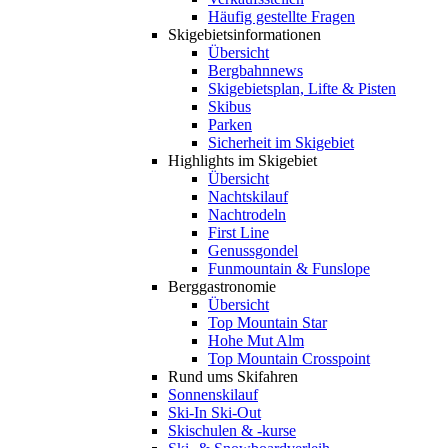
Häufig gestellte Fragen
Skigebiets­informationen
Übersicht
Bergbahnnews
Skigebietsplan, Lifte & Pisten
Skibus
Parken
Sicherheit im Skigebiet
Highlights im Skigebiet
Übersicht
Nachtskilauf
Nachtrodeln
First Line
Genussgondel
Funmountain & Funslope
Berggastronomie
Übersicht
Top Mountain Star
Hohe Mut Alm
Top Mountain Crosspoint
Rund ums Skifahren
Sonnenskilauf
Ski-In Ski-Out
Skischulen & -kurse