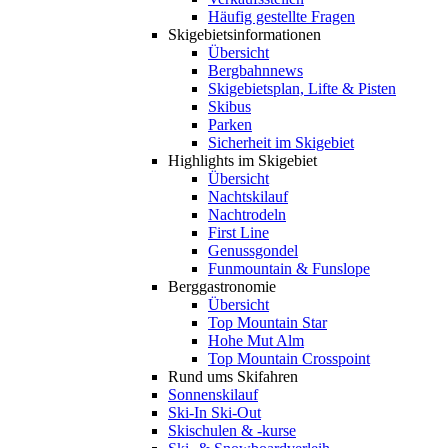
Häufig gestellte Fragen
Skigebiets­informationen
Übersicht
Bergbahnnews
Skigebietsplan, Lifte & Pisten
Skibus
Parken
Sicherheit im Skigebiet
Highlights im Skigebiet
Übersicht
Nachtskilauf
Nachtrodeln
First Line
Genussgondel
Funmountain & Funslope
Berggastronomie
Übersicht
Top Mountain Star
Hohe Mut Alm
Top Mountain Crosspoint
Rund ums Skifahren
Sonnenskilauf
Ski-In Ski-Out
Skischulen & -kurse