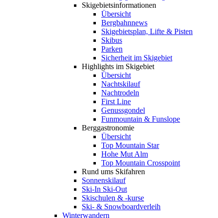
Skigebiets­informationen
Übersicht
Bergbahnnews
Skigebietsplan, Lifte & Pisten
Skibus
Parken
Sicherheit im Skigebiet
Highlights im Skigebiet
Übersicht
Nachtskilauf
Nachtrodeln
First Line
Genussgondel
Funmountain & Funslope
Berggastronomie
Übersicht
Top Mountain Star
Hohe Mut Alm
Top Mountain Crosspoint
Rund ums Skifahren
Sonnenskilauf
Ski-In Ski-Out
Skischulen & -kurse
Ski- & Snowboardverleih
Winterwandern