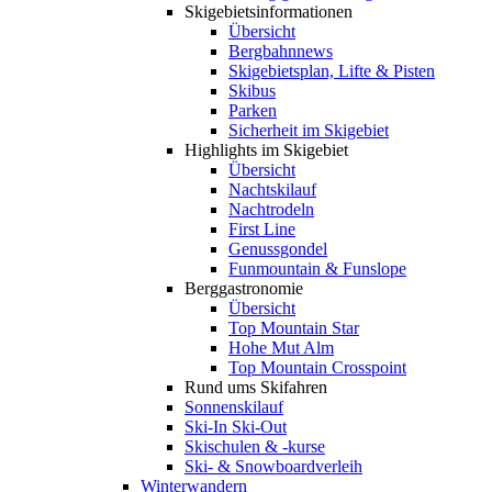
Skigebiets­informationen
Übersicht
Bergbahnnews
Skigebietsplan, Lifte & Pisten
Skibus
Parken
Sicherheit im Skigebiet
Highlights im Skigebiet
Übersicht
Nachtskilauf
Nachtrodeln
First Line
Genussgondel
Funmountain & Funslope
Berggastronomie
Übersicht
Top Mountain Star
Hohe Mut Alm
Top Mountain Crosspoint
Rund ums Skifahren
Sonnenskilauf
Ski-In Ski-Out
Skischulen & -kurse
Ski- & Snowboardverleih
Winterwandern