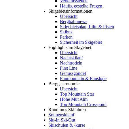
Verkaufsstellen
Häufig gestellte Fragen
Skigebiets­informationen
Übersicht
Bergbahnnews
Skigebietsplan, Lifte & Pisten
Skibus
Parken
Sicherheit im Skigebiet
Highlights im Skigebiet
Übersicht
Nachtskilauf
Nachtrodeln
First Line
Genussgondel
Funmountain & Funslope
Berggastronomie
Übersicht
Top Mountain Star
Hohe Mut Alm
Top Mountain Crosspoint
Rund ums Skifahren
Sonnenskilauf
Ski-In Ski-Out
Skischulen & -kurse