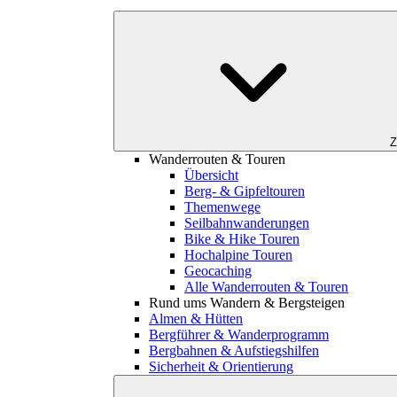
Z
Wanderrouten & Touren
Übersicht
Berg- & Gipfeltouren
Themenwege
Seilbahnwanderungen
Bike & Hike Touren
Hochalpine Touren
Geocaching
Alle Wanderrouten & Touren
Rund ums Wandern & Bergsteigen
Almen & Hütten
Bergführer & Wanderprogramm
Bergbahnen & Aufstiegshilfen
Sicherheit & Orientierung