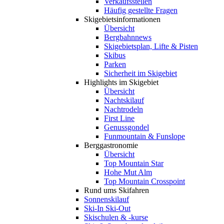
Verkaufsstellen
Häufig gestellte Fragen
Skigebiets­informationen
Übersicht
Bergbahnnews
Skigebietsplan, Lifte & Pisten
Skibus
Parken
Sicherheit im Skigebiet
Highlights im Skigebiet
Übersicht
Nachtskilauf
Nachtrodeln
First Line
Genussgondel
Funmountain & Funslope
Berggastronomie
Übersicht
Top Mountain Star
Hohe Mut Alm
Top Mountain Crosspoint
Rund ums Skifahren
Sonnenskilauf
Ski-In Ski-Out
Skischulen & -kurse