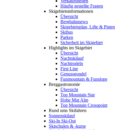
Verkaufsstellen
Häufig gestellte Fragen
Skigebiets­informationen
Übersicht
Bergbahnnews
Skigebietsplan, Lifte & Pisten
Skibus
Parken
Sicherheit im Skigebiet
Highlights im Skigebiet
Übersicht
Nachtskilauf
Nachtrodeln
First Line
Genussgondel
Funmountain & Funslope
Berggastronomie
Übersicht
Top Mountain Star
Hohe Mut Alm
Top Mountain Crosspoint
Rund ums Skifahren
Sonnenskilauf
Ski-In Ski-Out
Skischulen & -kurse