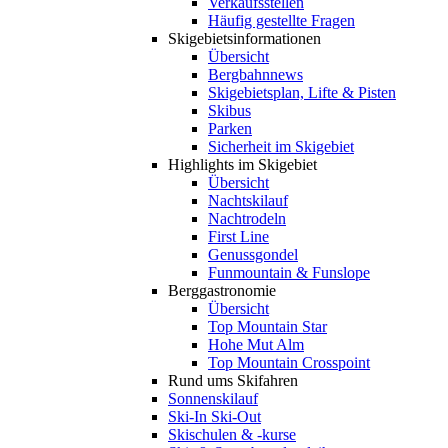
Verkaufsstellen
Häufig gestellte Fragen
Skigebiets­informationen
Übersicht
Bergbahnnews
Skigebietsplan, Lifte & Pisten
Skibus
Parken
Sicherheit im Skigebiet
Highlights im Skigebiet
Übersicht
Nachtskilauf
Nachtrodeln
First Line
Genussgondel
Funmountain & Funslope
Berggastronomie
Übersicht
Top Mountain Star
Hohe Mut Alm
Top Mountain Crosspoint
Rund ums Skifahren
Sonnenskilauf
Ski-In Ski-Out
Skischulen & -kurse