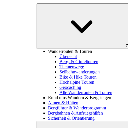
Z
Wanderrouten & Touren
Übersicht
Berg- & Gipfeltouren
Themenwege
Seilbahnwanderungen
Bike & Hike Touren
Hochalpine Touren
Geocaching
Alle Wanderrouten & Touren
Rund ums Wandern & Bergsteigen
Almen & Hütten
Bergführer & Wanderprogramm
Bergbahnen & Aufstiegshilfen
Sicherheit & Orientierung