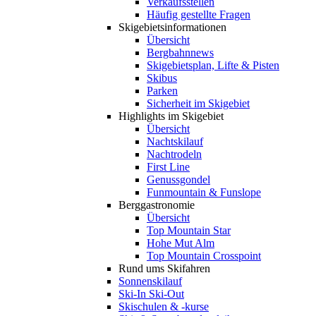
Verkaufsstellen
Häufig gestellte Fragen
Skigebiets­informationen
Übersicht
Bergbahnnews
Skigebietsplan, Lifte & Pisten
Skibus
Parken
Sicherheit im Skigebiet
Highlights im Skigebiet
Übersicht
Nachtskilauf
Nachtrodeln
First Line
Genussgondel
Funmountain & Funslope
Berggastronomie
Übersicht
Top Mountain Star
Hohe Mut Alm
Top Mountain Crosspoint
Rund ums Skifahren
Sonnenskilauf
Ski-In Ski-Out
Skischulen & -kurse