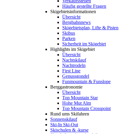
Verkaufsstellen
Häufig gestellte Fragen
Skigebiets­informationen
Übersicht
Bergbahnnews
Skigebietsplan, Lifte & Pisten
Skibus
Parken
Sicherheit im Skigebiet
Highlights im Skigebiet
Übersicht
Nachtskilauf
Nachtrodeln
First Line
Genussgondel
Funmountain & Funslope
Berggastronomie
Übersicht
Top Mountain Star
Hohe Mut Alm
Top Mountain Crosspoint
Rund ums Skifahren
Sonnenskilauf
Ski-In Ski-Out
Skischulen & -kurse