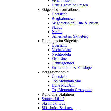
Verkaufsstellen
Häufig gestellte Fragen
Skigebiets­informationen
Übersicht
Bergbahnnews
Skigebietsplan, Lifte & Pisten
Skibus
Parken
Sicherheit im Skigebiet
Highlights im Skigebiet
Übersicht
Nachtskilauf
Nachtrodeln
First Line
Genussgondel
Funmountain & Funslope
Berggastronomie
Übersicht
Top Mountain Star
Hohe Mut Alm
Top Mountain Crosspoint
Rund ums Skifahren
Sonnenskilauf
Ski-In Ski-Out
Skischulen & -kurse