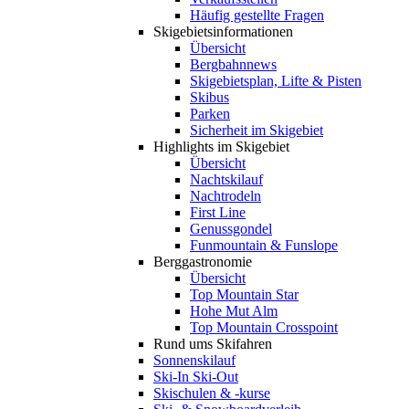
Häufig gestellte Fragen
Skigebiets­informationen
Übersicht
Bergbahnnews
Skigebietsplan, Lifte & Pisten
Skibus
Parken
Sicherheit im Skigebiet
Highlights im Skigebiet
Übersicht
Nachtskilauf
Nachtrodeln
First Line
Genussgondel
Funmountain & Funslope
Berggastronomie
Übersicht
Top Mountain Star
Hohe Mut Alm
Top Mountain Crosspoint
Rund ums Skifahren
Sonnenskilauf
Ski-In Ski-Out
Skischulen & -kurse