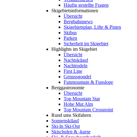
Häufig gestellte Fragen
Skigebiets­informationen
Übersicht
Bergbahnnews
Skigebietsplan, Lifte & Pisten
Skibus
Parken
Sicherheit im Skigebiet
Highlights im Skigebiet
Übersicht
Nachtskilauf
Nachtrodeln
First Line
Genussgondel
Funmountain & Funslope
Berggastronomie
Übersicht
Top Mountain Star
Hohe Mut Alm
Top Mountain Crosspoint
Rund ums Skifahren
Sonnenskilauf
Ski-In Ski-Out
Skischulen & -kurse