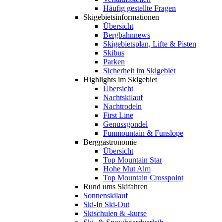
Häufig gestellte Fragen
Skigebiets­informationen
Übersicht
Bergbahnnews
Skigebietsplan, Lifte & Pisten
Skibus
Parken
Sicherheit im Skigebiet
Highlights im Skigebiet
Übersicht
Nachtskilauf
Nachtrodeln
First Line
Genussgondel
Funmountain & Funslope
Berggastronomie
Übersicht
Top Mountain Star
Hohe Mut Alm
Top Mountain Crosspoint
Rund ums Skifahren
Sonnenskilauf
Ski-In Ski-Out
Skischulen & -kurse