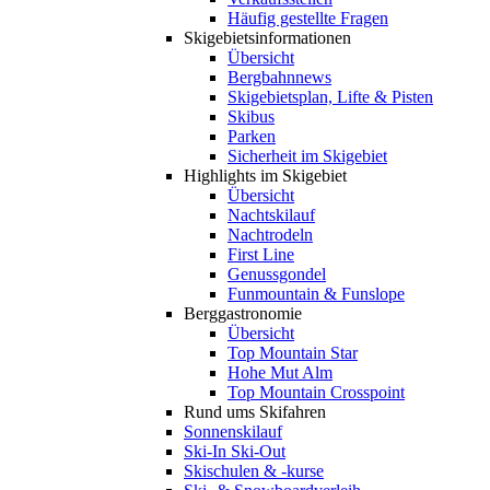
Häufig gestellte Fragen
Skigebiets­informationen
Übersicht
Bergbahnnews
Skigebietsplan, Lifte & Pisten
Skibus
Parken
Sicherheit im Skigebiet
Highlights im Skigebiet
Übersicht
Nachtskilauf
Nachtrodeln
First Line
Genussgondel
Funmountain & Funslope
Berggastronomie
Übersicht
Top Mountain Star
Hohe Mut Alm
Top Mountain Crosspoint
Rund ums Skifahren
Sonnenskilauf
Ski-In Ski-Out
Skischulen & -kurse