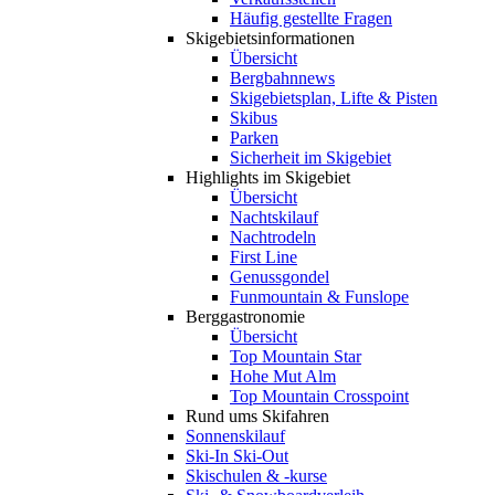
Häufig gestellte Fragen
Skigebiets­informationen
Übersicht
Bergbahnnews
Skigebietsplan, Lifte & Pisten
Skibus
Parken
Sicherheit im Skigebiet
Highlights im Skigebiet
Übersicht
Nachtskilauf
Nachtrodeln
First Line
Genussgondel
Funmountain & Funslope
Berggastronomie
Übersicht
Top Mountain Star
Hohe Mut Alm
Top Mountain Crosspoint
Rund ums Skifahren
Sonnenskilauf
Ski-In Ski-Out
Skischulen & -kurse