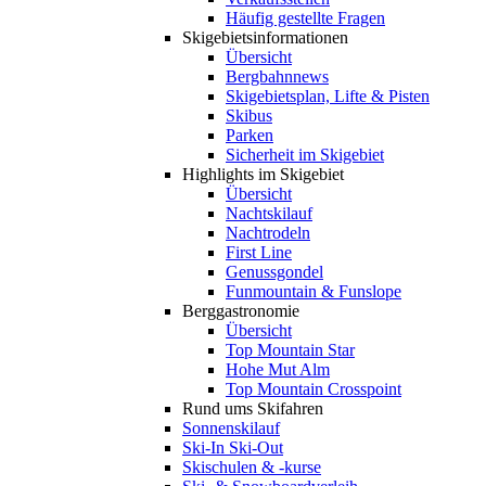
Häufig gestellte Fragen
Skigebiets­informationen
Übersicht
Bergbahnnews
Skigebietsplan, Lifte & Pisten
Skibus
Parken
Sicherheit im Skigebiet
Highlights im Skigebiet
Übersicht
Nachtskilauf
Nachtrodeln
First Line
Genussgondel
Funmountain & Funslope
Berggastronomie
Übersicht
Top Mountain Star
Hohe Mut Alm
Top Mountain Crosspoint
Rund ums Skifahren
Sonnenskilauf
Ski-In Ski-Out
Skischulen & -kurse