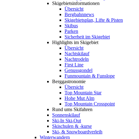
Skigebiets­informationen
Übersicht
Bergbahnnews
Skigebietsplan, Lifte & Pisten
Skibus
Parken
Sicherheit im Skigebiet
Highlights im Skigebiet
Übersicht
Nachtskilauf
Nachtrodeln
First Line
Genussgondel
Funmountain & Funslope
Berggastronomie
Übersicht
Top Mountain Star
Hohe Mut Alm
Top Mountain Crosspoint
Rund ums Skifahren
Sonnenskilauf
Ski-In Ski-Out
Skischulen & -kurse
Ski- & Snowboardverleih
Winterwandern