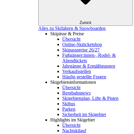
Zurück
Alles zu Skifahren & Snowboarden
Skipässe & Preise
Übersicht
Online-Skiticketshop
Skipasspreise 26/27
Fußgänger:innen-, Rodel- &
Abendtickets
Jahrgänge & Ermäßigungen
Verkaufsstellen
Häufig gestellte Fragen
Skigebiets­informationen
Übersicht
Bergbahnnews
Skigebietsplan, Lifte & Pisten
Skibus
Parken
Sicherheit im Skigebiet
Highlights im Skigebiet
Übersicht
Nachtskilauf