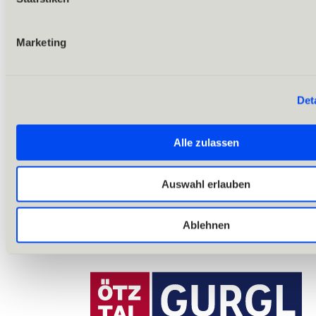
Rund ums Bike
Outdoor & Adventure
Marketing
Det
Alle zulassen
Auswahl erlauben
Ablehnen