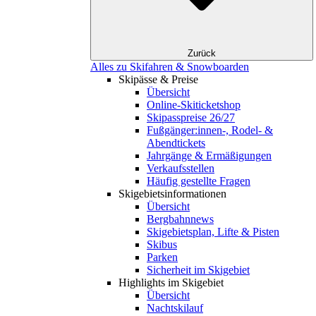
Zurück
Alles zu Skifahren & Snowboarden
Skipässe & Preise
Übersicht
Online-Skiticketshop
Skipasspreise 26/27
Fußgänger:innen-, Rodel- &
Abendtickets
Jahrgänge & Ermäßigungen
Verkaufsstellen
Häufig gestellte Fragen
Skigebiets­informationen
Übersicht
Bergbahnnews
Skigebietsplan, Lifte & Pisten
Skibus
Parken
Sicherheit im Skigebiet
Highlights im Skigebiet
Übersicht
Nachtskilauf