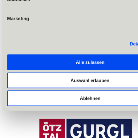
Rund ums Bike
Outdoor & Adventure
Marketing
Det
Alle zulassen
Auswahl erlauben
Ablehnen