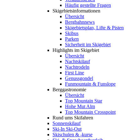
Häufig gestellte Fragen
Skigebiets­informationen
Übersicht
Bergbahnnews
Skigebietsplan, Lifte & Pisten
Skibus
Parken
Sicherheit im Skigebiet
Highlights im Skigebiet
Übersicht
Nachtskilauf
Nachtrodeln
First Line
Genussgondel
Funmountain & Funslope
Berggastronomie
Übersicht
Top Mountain Star
Hohe Mut Alm
Top Mountain Crosspoint
Rund ums Skifahren
Sonnenskilauf
Ski-In Ski-Out
Skischulen & -kurse