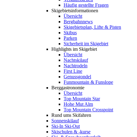
Häufig gestellte Fragen
Skigebiets­informationen
Übersicht
Bergbahnnews
Skigebietsplan, Lifte & Pisten
Skibus
Parken
Sicherheit im Skigebiet
Highlights im Skigebiet
Übersicht
Nachtskilauf
Nachtrodeln
First Line
Genussgondel
Funmountain & Funslope
Berggastronomie
Übersicht
Top Mountain Star
Hohe Mut Alm
Top Mountain Crosspoint
Rund ums Skifahren
Sonnenskilauf
Ski-In Ski-Out
Skischulen & -kurse