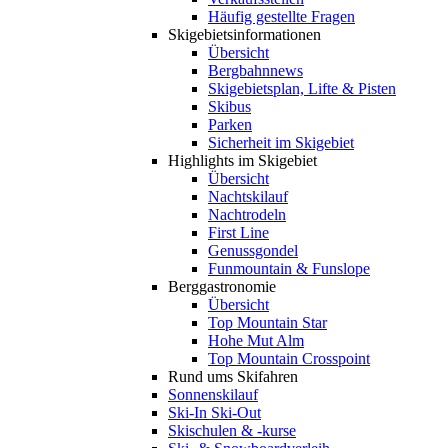
Häufig gestellte Fragen
Skigebiets­informationen
Übersicht
Bergbahnnews
Skigebietsplan, Lifte & Pisten
Skibus
Parken
Sicherheit im Skigebiet
Highlights im Skigebiet
Übersicht
Nachtskilauf
Nachtrodeln
First Line
Genussgondel
Funmountain & Funslope
Berggastronomie
Übersicht
Top Mountain Star
Hohe Mut Alm
Top Mountain Crosspoint
Rund ums Skifahren
Sonnenskilauf
Ski-In Ski-Out
Skischulen & -kurse