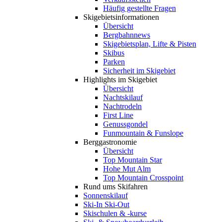
Häufig gestellte Fragen
Skigebiets­informationen
Übersicht
Bergbahnnews
Skigebietsplan, Lifte & Pisten
Skibus
Parken
Sicherheit im Skigebiet
Highlights im Skigebiet
Übersicht
Nachtskilauf
Nachtrodeln
First Line
Genussgondel
Funmountain & Funslope
Berggastronomie
Übersicht
Top Mountain Star
Hohe Mut Alm
Top Mountain Crosspoint
Rund ums Skifahren
Sonnenskilauf
Ski-In Ski-Out
Skischulen & -kurse