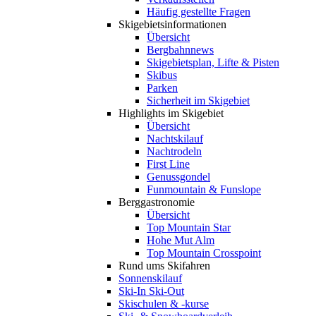
Häufig gestellte Fragen
Skigebiets­informationen
Übersicht
Bergbahnnews
Skigebietsplan, Lifte & Pisten
Skibus
Parken
Sicherheit im Skigebiet
Highlights im Skigebiet
Übersicht
Nachtskilauf
Nachtrodeln
First Line
Genussgondel
Funmountain & Funslope
Berggastronomie
Übersicht
Top Mountain Star
Hohe Mut Alm
Top Mountain Crosspoint
Rund ums Skifahren
Sonnenskilauf
Ski-In Ski-Out
Skischulen & -kurse