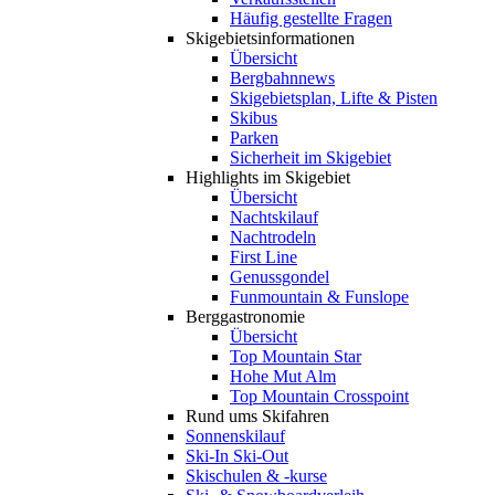
Häufig gestellte Fragen
Skigebiets­informationen
Übersicht
Bergbahnnews
Skigebietsplan, Lifte & Pisten
Skibus
Parken
Sicherheit im Skigebiet
Highlights im Skigebiet
Übersicht
Nachtskilauf
Nachtrodeln
First Line
Genussgondel
Funmountain & Funslope
Berggastronomie
Übersicht
Top Mountain Star
Hohe Mut Alm
Top Mountain Crosspoint
Rund ums Skifahren
Sonnenskilauf
Ski-In Ski-Out
Skischulen & -kurse