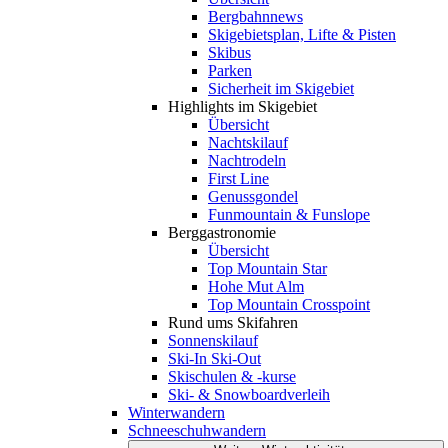
Bergbahnnews
Skigebietsplan, Lifte & Pisten
Skibus
Parken
Sicherheit im Skigebiet
Highlights im Skigebiet
Übersicht
Nachtskilauf
Nachtrodeln
First Line
Genussgondel
Funmountain & Funslope
Berggastronomie
Übersicht
Top Mountain Star
Hohe Mut Alm
Top Mountain Crosspoint
Rund ums Skifahren
Sonnenskilauf
Ski-In Ski-Out
Skischulen & -kurse
Ski- & Snowboardverleih
Winterwandern
Schneeschuhwandern